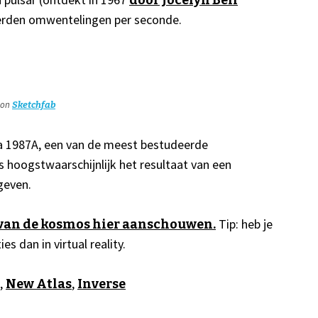
door Jocelyn Bell
erden omwentelingen per seconde.
on
Sketchfab
a 1987A, een van de meest bestudeerde
 hoogstwaarschijnlijk het resultaat van een
geven.
Tip: heb je
 van de kosmos hier aanschouwen.
ies dan in virtual reality.
,
,
New Atlas
Inverse