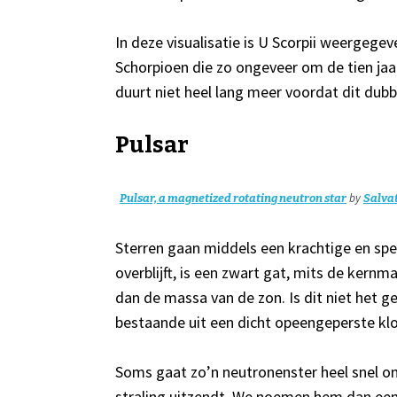
In deze visualisatie is U Scorpii weergege
Schorpioen die zo ongeveer om de tien jaar
duurt niet heel lang meer voordat dit dub
Pulsar
by
Pulsar, a magnetized rotating neutron star
Salva
Sterren gaan middels een krachtige en spec
overblijft, is een zwart gat, mits de kernm
dan de massa van de zon. Is dit niet het g
bestaande uit een dicht opeengeperste kl
Soms gaat zo’n neutronenster heel snel om
straling uitzendt. We noemen hem dan een