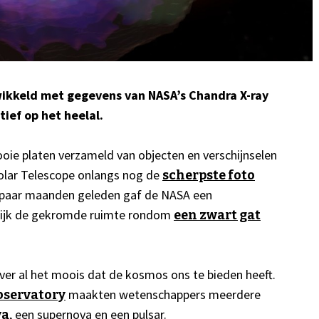
wikkeld met gegevens van NASA’s Chandra X-ray
ief op het heelal.
oie platen verzameld van objecten en verschijnselen
 Solar Telescope onlangs nog de
scherpste foto
 paar maanden geleden gaf de NASA een
idelijk de gekromde ruimte rondom
een zwart gat
r al het moois dat de kosmos ons te bieden heeft.
maakten wetenschappers meerdere
bservatory
, een supernova en een pulsar.
va