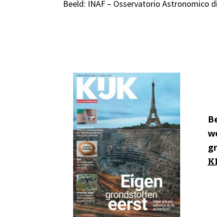
Beeld: INAF – Osservatorio Astronomico d
Be
we
g
KI