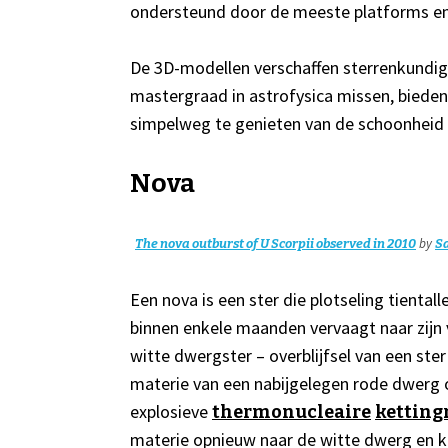
ondersteund door de meeste platforms en
De 3D-modellen verschaffen sterrenkundig
mastergraad in astrofysica missen, biede
simpelweg te genieten van de schoonheid
Nova
by
The nova outburst of U Scorpii observed in 2010
S
Een nova is een ster die plotseling tienta
binnen enkele maanden vervaagt naar zijn 
witte dwergster – overblijfsel van een st
materie van een nabijgelegen rode dwerg o
explosieve
thermonucleaire
ketting
materie opnieuw naar de witte dwerg en ka