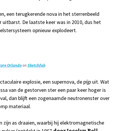
ven, een terugkerende nova in het sterrenbeeld
 uitbarst. De laatste keer was in 2010, dus het
belstersysteem opnieuw explodeert.
on
tore Orlando
Sketchfab
taculaire explosie, een supernova, de pijp uit. Wat
assa van de gestorven ster een paar keer hoger is
eval, dan blijft een zogenaamde neutronenster over
omp materiaal.
 zijn as draaien, waarbij hij elektromagnetische
 pulsar (ontdekt in 1967