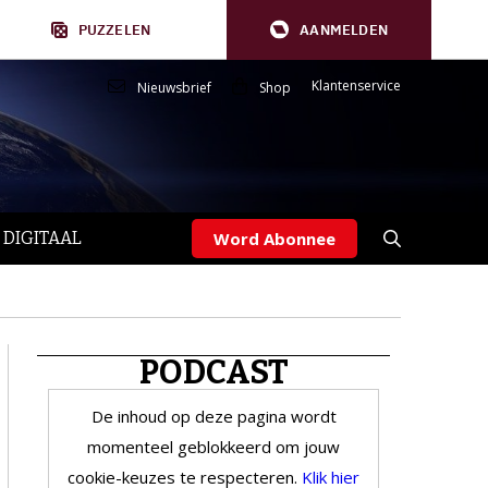
PUZZELEN
AANMELDEN
Klantenservice
Nieuwsbrief
Shop
 DIGITAAL
Word Abonnee
PODCAST
De inhoud op deze pagina wordt
momenteel geblokkeerd om jouw
cookie-keuzes te respecteren.
Klik hier