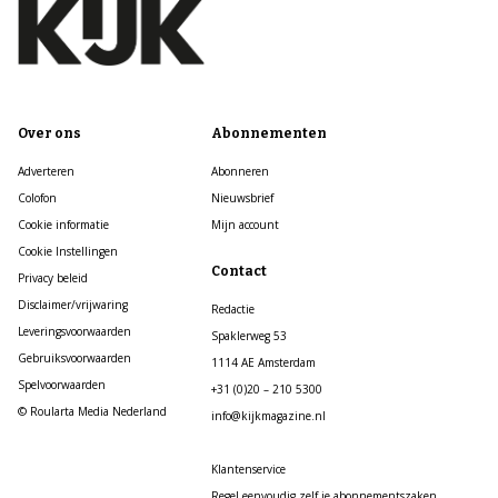
Over ons
Abonnementen
Adverteren
Abonneren
Colofon
Nieuwsbrief
Cookie informatie
Mijn account
Cookie Instellingen
Contact
Privacy beleid
Disclaimer/vrijwaring
Redactie
Leveringsvoorwaarden
Spaklerweg 53
Gebruiksvoorwaarden
1114 AE Amsterdam
Spelvoorwaarden
+31 (0)20 – 210 5300
© Roularta Media Nederland
info@kijkmagazine.nl
Klantenservice
Regel eenvoudig zelf je abonnementszaken