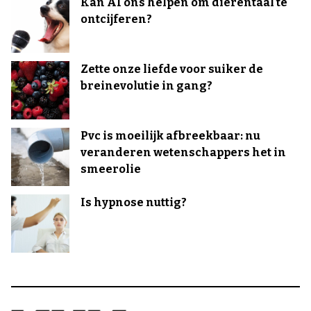
Kan AI ons helpen om dierentaal te
ontcijferen?
Zette onze liefde voor suiker de
breinevolutie in gang?
Pvc is moeilijk afbreekbaar: nu
veranderen wetenschappers het in
smeerolie
Is hypnose nuttig?