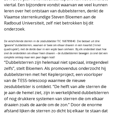
viertal. Een bijzondere vondst waarvan we veel kunnen
leren over het ontstaan van dubbelsterren, denkt de
Vlaamse sterrenkundige Steven Bloemen aan de
Radboud Universiteit, zelf niet betrokken bij dit
onderzoek.
De verschillende sterren in de zesdubbelster TIC 168789840. Die bestaat uit drie
“gewone” dubbelsterren, waarvan er twee om elkaar draaien in een kwartet (‘inner
quadrupole’), met de derde daar in een wijde baan omheen. Bij elk onderdeel staat hoe
snel de onderdelen om elkaar heen draaien – de dubbelsterren bewegen zo snel dat een
complete omloop maar een paar dagen kost!
“Dubbelsterren zijn helemaal niet speciaal, integendeel
zelfs”, stelt Bloemen. Als promovendus onderzocht hij
dubbelsterren met het Keplerproject, een voorloper
van de TESS-telescoop waarmee de nieuwe
zesdubbelster is ontdekt. “De helft van alle sterren die
je aan de hemel ziet, zijn in werkelijkheid dubbelsterren
of nog drukkere systemen van sterren die om elkaar
draaien zoals de aarde om de zon.” Door de enorme
afstand lijken de sterren zo dicht bij elkaar te staan dat