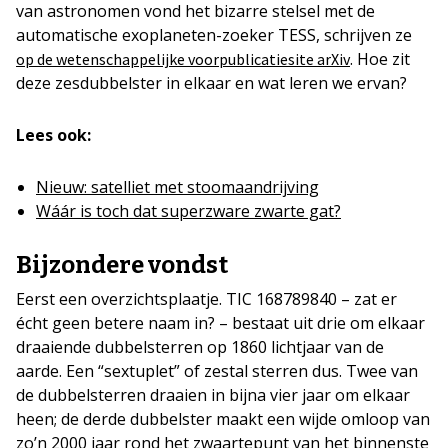
van astronomen vond het bizarre stelsel met de
automatische exoplaneten-zoeker TESS, schrijven ze
. Hoe zit
op de wetenschappelijke voorpublicatiesite arXiv
deze zesdubbelster in elkaar en wat leren we ervan?
Lees ook:
Nieuw: satelliet met stoomaandrijving
Wáár is toch dat superzware zwarte gat?
Bijzondere vondst
Eerst een overzichtsplaatje. TIC 168789840 – zat er
écht geen betere naam in? – bestaat uit drie om elkaar
draaiende dubbelsterren op 1860 lichtjaar van de
aarde. Een “sextuplet” of zestal sterren dus. Twee van
de dubbelsterren draaien in bijna vier jaar om elkaar
heen; de derde dubbelster maakt een wijde omloop van
zo’n 2000 jaar rond het zwaartepunt van het binnenste