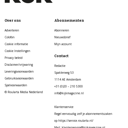
Over ons
Abonnementen
Adverteren
Abonneren
Colofon
Nieuwsbrief
Cookie informatie
Mijn account
Cookie Instellingen
Contact
Privacy beleid
Disclaimer/vrijwaring
Redactie
Leveringsvoorwaarden
Spaklerweg 53
Gebruiksvoorwaarden
1114 AE Amsterdam
Spelvoorwaarden
+31 (0)20 – 210 5300
© Roularta Media Nederland
info@kijkmagazine.nl
Klantenservice
Regel eenvoudig zelf je abonnementszaken
op https://service.roularta.nl/
Mail: klantenservice@kijkmagazine.nl