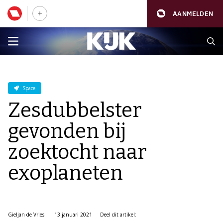
AANMELDEN
Space
Zesdubbelster
gevonden bij
zoektocht naar
exoplaneten
Gieljan de Vries
13 januari 2021
Deel dit artikel: