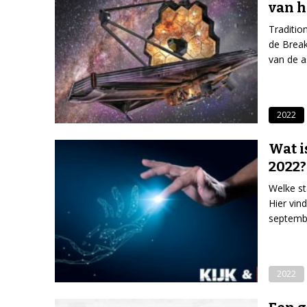
van h
Tradition
de Break
van de a
2022
Wat i
2022?
Welke st
Hier vin
septemb
2022