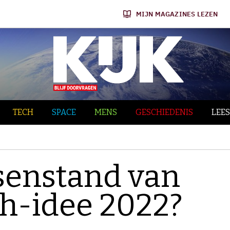
MIJN MAGAZINES LEZEN
TECH
SPACE
MENS
GESCHIEDENIS
LEES
ssenstand van
ch-idee 2022?