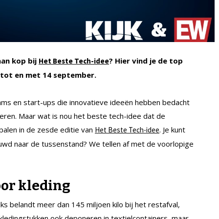
an kop bij
? Hier vind je de top
Het Beste Tech-idee
n tot en met 14 september.
eams en start-ups die innovatieve ideeën hebben bedacht
eren. Maar wat is nou het beste tech-idee dat de
epalen in de zesde editie van
. Je kunt
Het Beste Tech-idee
wd naar de tussenstand? We tellen af met de voorlopige
oor kleding
s belandt meer dan 145 miljoen kilo bij het restafval,
kledingstukken ook deponeren in textielcontainers, maar