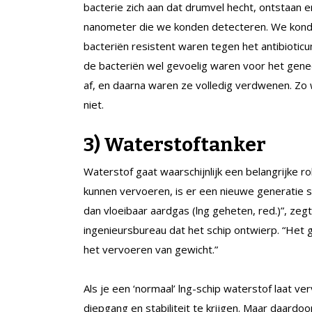
bacterie zich aan dat drumvel hecht, ontstaan e
nanometer die we konden detecteren. We konden
bacteriën resistent waren tegen het antibioticu
de bacteriën wel gevoelig waren voor het gene
af, en daarna waren ze volledig verdwenen. Zo w
niet.
3) Waterstoftanker
Waterstof gaat waarschijnlijk een belangrijke r
kunnen vervoeren, is er een nieuwe generatie sc
dan vloeibaar aardgas (lng geheten, red.)”, zeg
ingenieursbureau dat het schip ontwierp. “Het
het vervoeren van gewicht.”
Als je een ‘normaal’ lng-schip waterstof laat
diepgang en stabiliteit te krijgen. Maar daardo