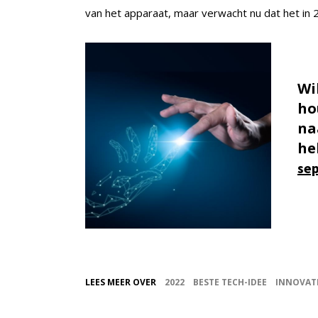
van het apparaat, maar verwacht nu dat het in
Wi
ho
na
he
se
LEES MEER OVER
2022
BESTE TECH-IDEE
INNOVAT