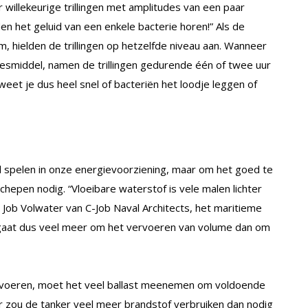
r willekeurige trillingen met amplitudes van een paar
 het geluid van een enkele bacterie horen!” Als de
m, hielden de trillingen op hetzelfde niveau aan. Wanneer
esmiddel, namen de trillingen gedurende één of twee uur
eet je dus heel snel of bacteriën het loodje leggen of
ol spelen in onze energievoorziening, maar om het goed te
hepen nodig. “Vloeibare waterstof is vele malen lichter
t Job Volwater van C-Job Naval Architects, het maritieme
 gaat dus veel meer om het vervoeren van volume dan om
 vervoeren, moet het veel ballast meenemen om voldoende
or zou de tanker veel meer brandstof verbruiken dan nodig