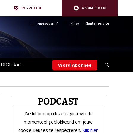
PUZZELEN
AANMELDEN
Klantenservice
Nieuwsbrief
Shop
 DIGITAAL
Word Abonnee
PODCAST
De inhoud op deze pagina wordt
momenteel geblokkeerd om jouw
cookie-keuzes te respecteren.
Klik hier