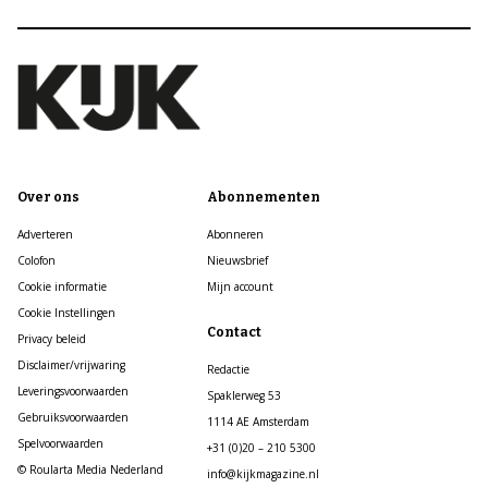
Over ons
Abonnementen
Adverteren
Abonneren
Colofon
Nieuwsbrief
Cookie informatie
Mijn account
Cookie Instellingen
Contact
Privacy beleid
Disclaimer/vrijwaring
Redactie
Leveringsvoorwaarden
Spaklerweg 53
Gebruiksvoorwaarden
1114 AE Amsterdam
Spelvoorwaarden
+31 (0)20 – 210 5300
© Roularta Media Nederland
info@kijkmagazine.nl