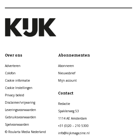
Over ons
Abonnementen
Adverteren
Abonneren
Colofon
Nieuwsbrief
Cookie informatie
Mijn account
Cookie Instellingen
Contact
Privacy beleid
Disclaimer/vrijwaring
Redactie
Leveringsvoorwaarden
Spaklerweg 53
Gebruiksvoorwaarden
1114 AE Amsterdam
Spelvoorwaarden
+31 (0)20 – 210 5300
© Roularta Media Nederland
info@kijkmagazine.nl