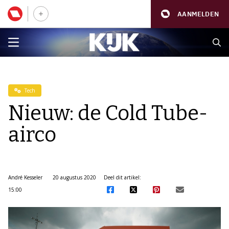
AANMELDEN
Tech
Nieuw: de Cold Tube-
airco
André Kesseler
20 augustus 2020
Deel dit artikel:
15:00