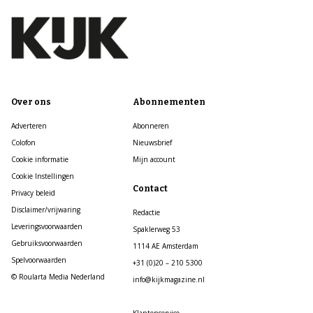
Over ons
Abonnementen
Adverteren
Abonneren
Colofon
Nieuwsbrief
Cookie informatie
Mijn account
Cookie Instellingen
Contact
Privacy beleid
Disclaimer/vrijwaring
Redactie
Leveringsvoorwaarden
Spaklerweg 53
Gebruiksvoorwaarden
1114 AE Amsterdam
Spelvoorwaarden
+31 (0)20 – 210 5300
© Roularta Media Nederland
info@kijkmagazine.nl
Klantenservice