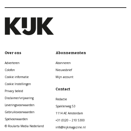
Over ons
Abonnementen
Adverteren
Abonneren
Colofon
Nieuwsbrief
Cookie informatie
Mijn account
Cookie Instellingen
Contact
Privacy beleid
Disclaimer/vrijwaring
Redactie
Leveringsvoorwaarden
Spaklerweg 53
Gebruiksvoorwaarden
1114 AE Amsterdam
Spelvoorwaarden
+31 (0)20 – 210 5300
© Roularta Media Nederland
info@kijkmagazine.nl