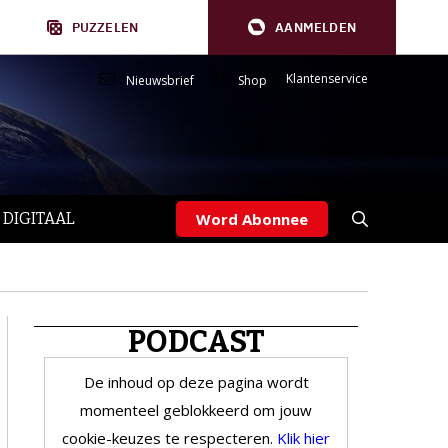
PUZZELEN
AANMELDEN
Klantenservice
Nieuwsbrief
Shop
 DIGITAAL
Word Abonnee
PODCAST
De inhoud op deze pagina wordt
momenteel geblokkeerd om jouw
cookie-keuzes te respecteren.
Klik hier