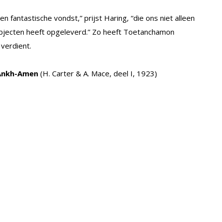
n fantastische vondst,” prijst Haring, “die ons niet alleen
objecten heeft opgeleverd.” Zo heeft Toetanchamon
 verdient.
Ankh-Amen
(H. Carter & A. Mace, deel I, 1923)