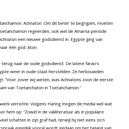
tanchamon: Achnaton. Om dit beter te begrijpen, moeten
 Toetanchamon regeerden, ook wel de Amarna-periode
Achnaton een nieuwe godsdienst in. Egypte ging van
aar één god: Aton.
r terug naar de oude godsdienst. De latere farao’s
ypte weer in oude staat herstelden. Ze herbouwden
gt: “Voor zover wij weten, was Achnatons zoon de eerste
naam van Toetanchaton in Toetanchamon.”
 werk verrichte. Volgens Haring mogen de media wel wat
r hem op: “Zowel in de vakliteratuur als in populaire
el schatten in zijn graf had, terwijl hij niet eens zo’n
itspraak eigenlijk vooral wordt gedaan om het belang van