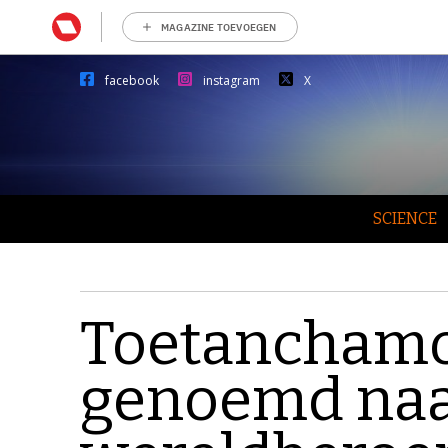
MAGAZINE TOEVOEGEN
facebook
instagram
X
SCIENCE
Toetanchamo
genoemd na