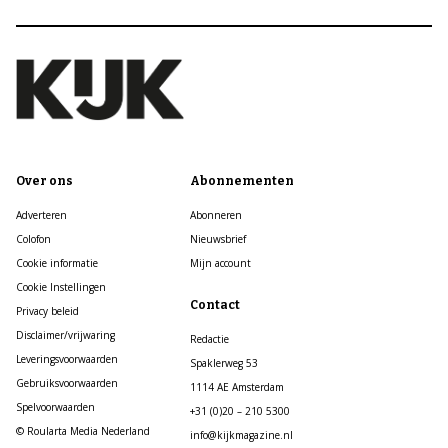
Over ons
Abonnementen
Adverteren
Abonneren
Colofon
Nieuwsbrief
Cookie informatie
Mijn account
Cookie Instellingen
Contact
Privacy beleid
Disclaimer/vrijwaring
Redactie
Leveringsvoorwaarden
Spaklerweg 53
Gebruiksvoorwaarden
1114 AE Amsterdam
Spelvoorwaarden
+31 (0)20 – 210 5300
© Roularta Media Nederland
info@kijkmagazine.nl