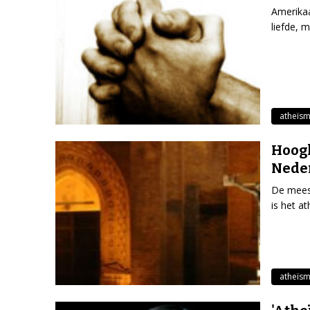
Amerikaa
liefde, 
atheïs
Hoogl
Nede
De mees
is het a
atheïs