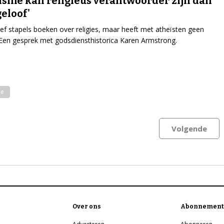
ïsme kan religieus verantwoorder zijn dan
eloof'
ef stapels boeken over religies, maar heeft met atheïsten geen
Een gesprek met godsdiensthistorica Karen Armstrong.
me
Volgende
Over ons
Abonnement