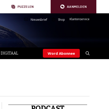
PUZZELEN
AANMELDEN
Klantenservice
Nieuwsbrief
Shop
 DIGITAAL
Word Abonnee
PODCAST