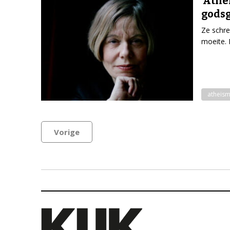
'Athe
godsg
Ze schre
moeite. 
atheïs
Vorige