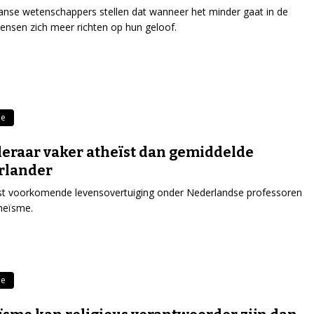
nse wetenschappers stellen dat wanneer het minder gaat in de
mensen zich meer richten op hun geloof.
me
eraar vaker atheïst dan gemiddelde
rlander
t voorkomende levensovertuiging onder Nederlandse professoren
theïsme.
me