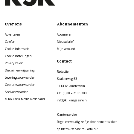
Over ons
Abonnementen
Adverteren
Abonneren
Colofon
Nieuwsbrief
Cookie informatie
Mijn account
Cookie Instellingen
Contact
Privacy beleid
Disclaimer/vrijwaring
Redactie
Leveringsvoorwaarden
Spaklerweg 53
Gebruiksvoorwaarden
1114 AE Amsterdam
Spelvoorwaarden
+31 (0)20 – 210 5300
© Roularta Media Nederland
info@kijkmagazine.nl
Klantenservice
Regel eenvoudig zelf je abonnementszaken
op https://service.roularta.nl/