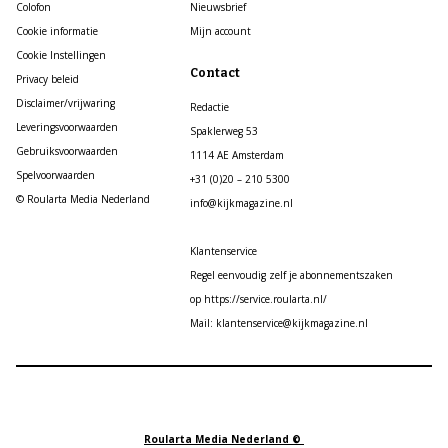
Colofon
Nieuwsbrief
Cookie informatie
Mijn account
Cookie Instellingen
Contact
Privacy beleid
Disclaimer/vrijwaring
Redactie
Leveringsvoorwaarden
Spaklerweg 53
Gebruiksvoorwaarden
1114 AE Amsterdam
Spelvoorwaarden
+31 (0)20 – 210 5300
© Roularta Media Nederland
info@kijkmagazine.nl
Klantenservice
Regel eenvoudig zelf je abonnementszaken
op https://service.roularta.nl/
Mail: klantenservice@kijkmagazine.nl
Roularta Media Nederland ©