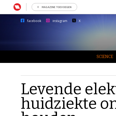
MAGAZINE TOEVOEGEN
facebook
instagram
X
SCIENCE
Levende elek
huidziekte on