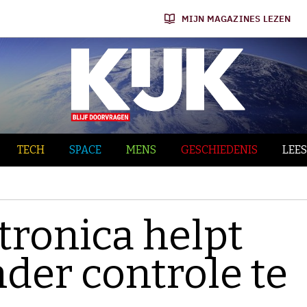
MIJN MAGAZINES LEZEN
TECH
SPACE
MENS
GESCHIEDENIS
LEES
tronica helpt
der controle te