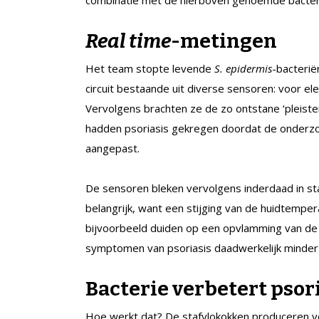
Real time
-metingen
Het team stopte levende
S. epidermis
-bacterië
circuit bestaande uit diverse sensoren: voor el
Vervolgens brachten ze de zo ontstane ‘pleiste
hadden psoriasis gekregen doordat de onderzo
aangepast.
De sensoren bleken vervolgens inderdaad in s
belangrijk, want een stijging van de huidtemper
bijvoorbeeld duiden op een opvlamming van de 
symptomen van psoriasis daadwerkelijk minder
Bacterie
verbetert psor
Hoe werkt dat? De stafylokokken produceren v