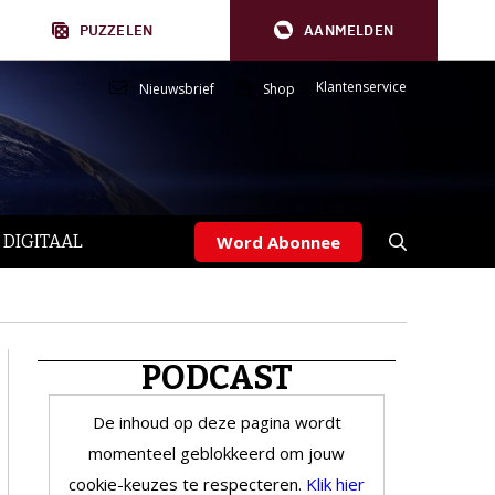
PUZZELEN
AANMELDEN
Klantenservice
Nieuwsbrief
Shop
 DIGITAAL
Word Abonnee
PODCAST
De inhoud op deze pagina wordt
momenteel geblokkeerd om jouw
cookie-keuzes te respecteren.
Klik hier