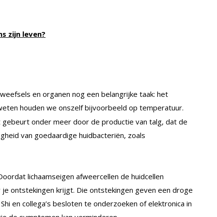
s zijn leven?
 weefsels en organen nog een belangrijke taak: het
eten houden we onszelf bijvoorbeeld op temperatuur.
t gebeurt onder meer door de productie van talg, dat de
igheid van goedaardige huidbacteriën, zoals
. Doordat lichaamseigen afweercellen de huidcellen
je ontstekingen krijgt. Die ontstekingen geven een droge
 Shi en collega’s besloten te onderzoeken of elektronica in
rie de symptomen kan verminderen.