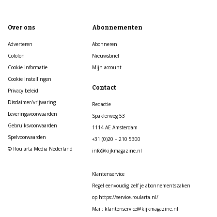
Over ons
Abonnementen
Adverteren
Abonneren
Colofon
Nieuwsbrief
Cookie informatie
Mijn account
Cookie Instellingen
Contact
Privacy beleid
Disclaimer/vrijwaring
Redactie
Leveringsvoorwaarden
Spaklerweg 53
Gebruiksvoorwaarden
1114 AE Amsterdam
Spelvoorwaarden
+31 (0)20 – 210 5300
© Roularta Media Nederland
info@kijkmagazine.nl
Klantenservice
Regel eenvoudig zelf je abonnementszaken
op https://service.roularta.nl/
Mail: klantenservice@kijkmagazine.nl