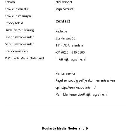
Colofon
Nieuwsbrief
Cookie informatie
Mijn account
Cookie Instellingen
Contact
Privacy beleid
Disclaimer/vrijwaring
Redactie
Leveringsvoorwaarden
Spaklerweg 53
Gebruiksvoorwaarden
1114 AE Amsterdam
Spelvoorwaarden
+31 (0)20 – 210 5300
© Roularta Media Nederland
info@kijkmagazine.nl
Klantenservice
Regel eenvoudig zelf je abonnementszaken
op https://service.roularta.nl/
Mail: klantenservice@kijkmagazine.nl
Roularta Media Nederland ©