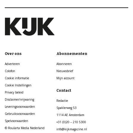
Over ons
Abonnementen
Adverteren
Abonneren
Colofon
Nieuwsbrief
Cookie informatie
Mijn account
Cookie Instellingen
Contact
Privacy beleid
Disclaimer/vrijwaring
Redactie
Leveringsvoorwaarden
Spaklerweg 53
Gebruiksvoorwaarden
1114 AE Amsterdam
Spelvoorwaarden
+31 (0)20 – 210 5300
© Roularta Media Nederland
info@kijkmagazine.nl