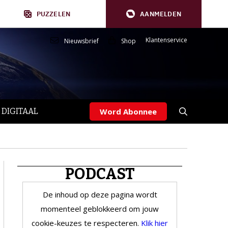
PUZZELEN
AANMELDEN
Klantenservice
Nieuwsbrief
Shop
 DIGITAAL
Word Abonnee
PODCAST
De inhoud op deze pagina wordt
momenteel geblokkeerd om jouw
cookie-keuzes te respecteren.
Klik hier