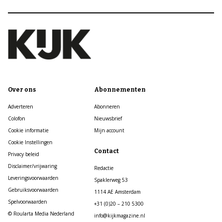
Over ons
Abonnementen
Adverteren
Abonneren
Colofon
Nieuwsbrief
Cookie informatie
Mijn account
Cookie Instellingen
Contact
Privacy beleid
Disclaimer/vrijwaring
Redactie
Leveringsvoorwaarden
Spaklerweg 53
Gebruiksvoorwaarden
1114 AE Amsterdam
Spelvoorwaarden
+31 (0)20 – 210 5300
© Roularta Media Nederland
info@kijkmagazine.nl