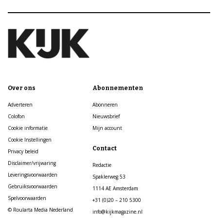
Over ons
Abonnementen
Adverteren
Abonneren
Colofon
Nieuwsbrief
Cookie informatie
Mijn account
Cookie Instellingen
Contact
Privacy beleid
Disclaimer/vrijwaring
Redactie
Leveringsvoorwaarden
Spaklerweg 53
Gebruiksvoorwaarden
1114 AE Amsterdam
Spelvoorwaarden
+31 (0)20 – 210 5300
© Roularta Media Nederland
info@kijkmagazine.nl