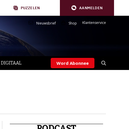
PUZZELEN
AANMELDEN
Klantenservice
Nieuwsbrief
Shop
 DIGITAAL
Word Abonnee
PODCAST