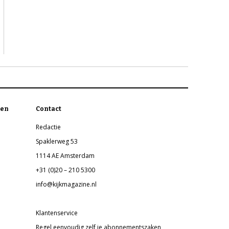
en
Contact
Redactie
Spaklerweg 53
1114 AE Amsterdam
+31 (0)20 – 210 5300
info@kijkmagazine.nl
Klantenservice
Regel eenvoudig zelf je abonnementszaken