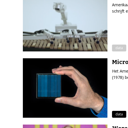
Amerikaa
schrijft 
data
Micro
Het Amer
(1978) b
data