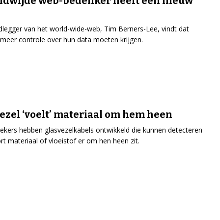
ldwijde web-bedenker heeft een nieuw
legger van het world-wide-web, Tim Berners-Lee, vindt dat
eer controle over hun data moeten krijgen.
ezel ‘voelt’ materiaal om hem heen
kers hebben glasvezelkabels ontwikkeld die kunnen detecteren
rt materiaal of vloeistof er om hen heen zit.