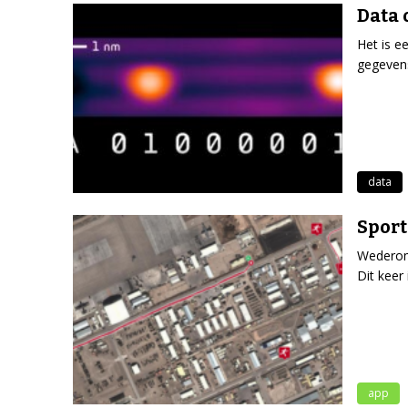
Data 
Het is e
gegevens
data
Sport
Wederom 
Dit keer
app