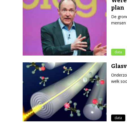
Were
plan
De grond
mensen m
data
Glasv
Onderzoe
welk soo
data