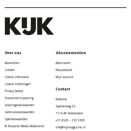
Over ons
Abonnementen
Adverteren
Abonneren
Colofon
Nieuwsbrief
Cookie informatie
Mijn account
Cookie Instellingen
Contact
Privacy beleid
Disclaimer/vrijwaring
Redactie
Leveringsvoorwaarden
Spaklerweg 53
Gebruiksvoorwaarden
1114 AE Amsterdam
Spelvoorwaarden
+31 (0)20 – 210 5300
© Roularta Media Nederland
info@kijkmagazine.nl