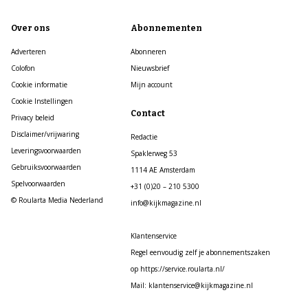
Over ons
Abonnementen
Adverteren
Abonneren
Colofon
Nieuwsbrief
Cookie informatie
Mijn account
Cookie Instellingen
Contact
Privacy beleid
Disclaimer/vrijwaring
Redactie
Leveringsvoorwaarden
Spaklerweg 53
Gebruiksvoorwaarden
1114 AE Amsterdam
Spelvoorwaarden
+31 (0)20 – 210 5300
© Roularta Media Nederland
info@kijkmagazine.nl
Klantenservice
Regel eenvoudig zelf je abonnementszaken
op https://service.roularta.nl/
Mail: klantenservice@kijkmagazine.nl