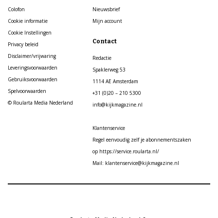
Colofon
Nieuwsbrief
Cookie informatie
Mijn account
Cookie Instellingen
Contact
Privacy beleid
Disclaimer/vrijwaring
Redactie
Leveringsvoorwaarden
Spaklerweg 53
Gebruiksvoorwaarden
1114 AE Amsterdam
Spelvoorwaarden
+31 (0)20 – 210 5300
© Roularta Media Nederland
info@kijkmagazine.nl
Klantenservice
Regel eenvoudig zelf je abonnementszaken
op https://service.roularta.nl/
Mail: klantenservice@kijkmagazine.nl