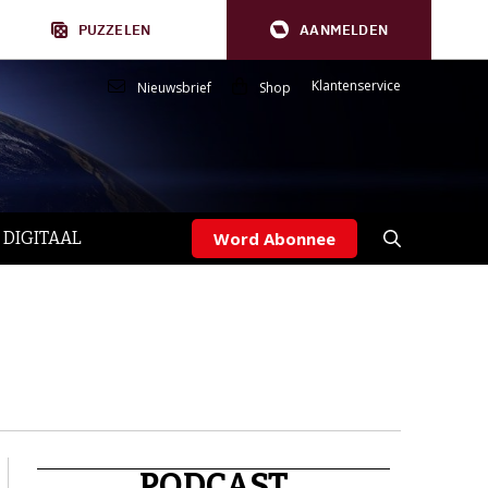
PUZZELEN
AANMELDEN
Klantenservice
Nieuwsbrief
Shop
 DIGITAAL
Word Abonnee
PODCAST