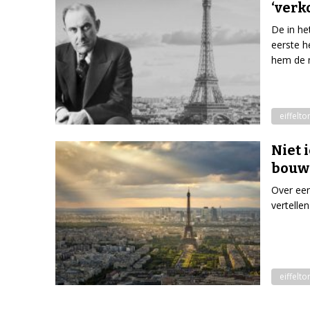
‘verk
De in he
eerste h
hem de m
eiffelto
Niet 
bouw 
Over een
vertellen
eiffelto