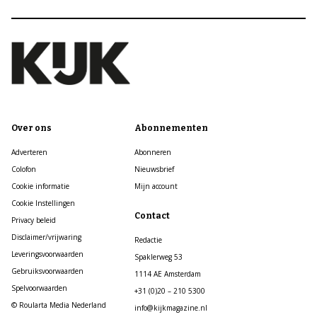
Over ons
Abonnementen
Adverteren
Abonneren
Colofon
Nieuwsbrief
Cookie informatie
Mijn account
Cookie Instellingen
Contact
Privacy beleid
Disclaimer/vrijwaring
Redactie
Leveringsvoorwaarden
Spaklerweg 53
Gebruiksvoorwaarden
1114 AE Amsterdam
Spelvoorwaarden
+31 (0)20 – 210 5300
© Roularta Media Nederland
info@kijkmagazine.nl