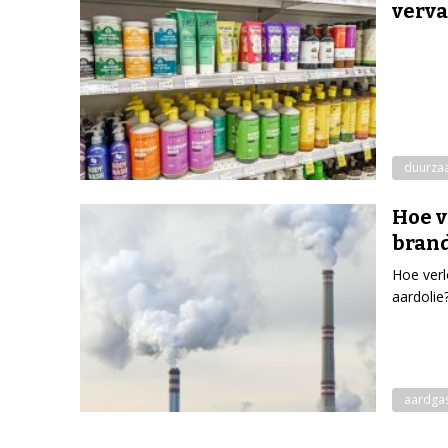
verv
duurza
Hoe v
brand
Hoe verl
aardolie
aardga