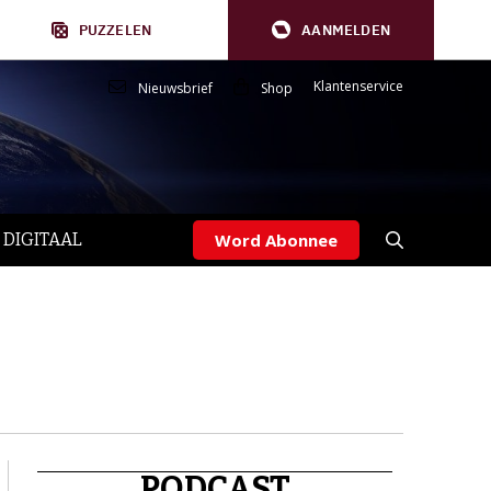
PUZZELEN
AANMELDEN
Klantenservice
Nieuwsbrief
Shop
 DIGITAAL
Word Abonnee
PODCAST