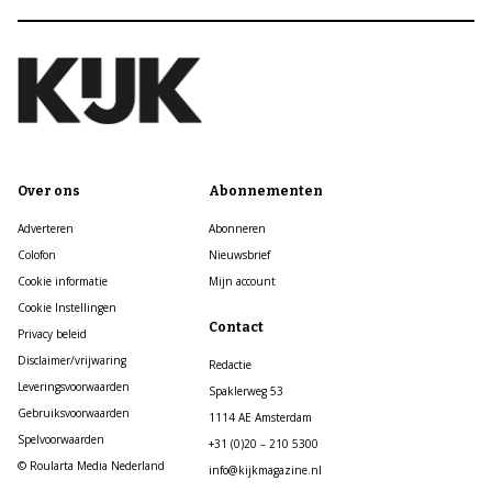
Over ons
Abonnementen
Adverteren
Abonneren
Colofon
Nieuwsbrief
Cookie informatie
Mijn account
Cookie Instellingen
Contact
Privacy beleid
Disclaimer/vrijwaring
Redactie
Leveringsvoorwaarden
Spaklerweg 53
Gebruiksvoorwaarden
1114 AE Amsterdam
Spelvoorwaarden
+31 (0)20 – 210 5300
© Roularta Media Nederland
info@kijkmagazine.nl