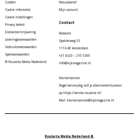
Colofon
Nieuwsbrief
Cookie informatie
Mijn account
Cookie Instellingen
Contact
Privacy beleid
Disclaimer/vrijwaring
Redactie
Leveringsvoorwaarden
Spaklerweg 53
Gebruiksvoorwaarden
1114 AE Amsterdam
Spelvoorwaarden
+31 (0)20 – 210 5300
© Roularta Media Nederland
info@kijkmagazine.nl
Klantenservice
Regel eenvoudig zelf je abonnementszaken
op https://service.roularta.nl/
Mail: klantenservice@kijkmagazine.nl
Roularta Media Nederland ©