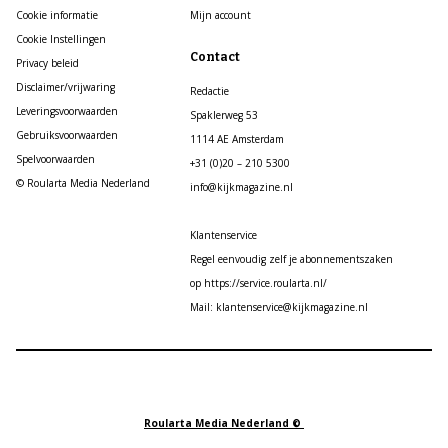
Cookie informatie
Mijn account
Cookie Instellingen
Contact
Privacy beleid
Disclaimer/vrijwaring
Redactie
Leveringsvoorwaarden
Spaklerweg 53
Gebruiksvoorwaarden
1114 AE Amsterdam
Spelvoorwaarden
+31 (0)20 – 210 5300
© Roularta Media Nederland
info@kijkmagazine.nl
Klantenservice
Regel eenvoudig zelf je abonnementszaken
op https://service.roularta.nl/
Mail: klantenservice@kijkmagazine.nl
Roularta Media Nederland ©