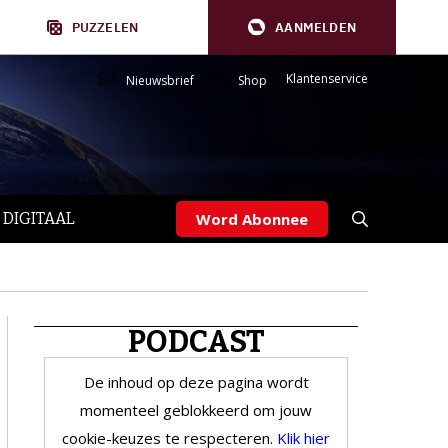
PUZZELEN
AANMELDEN
Klantenservice
Nieuwsbrief
Shop
 DIGITAAL
Word Abonnee
PODCAST
De inhoud op deze pagina wordt
momenteel geblokkeerd om jouw
cookie-keuzes te respecteren.
Klik hier