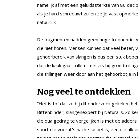
namelijk af met een geluidssterkte van 80 deci
als je hard schreeuwt zullen ze je vast opmerke
natuurlijk.
De fragmenten hadden geen hoge frequentie, wa
die niet horen. Mensen kunnen dat veel beter, 
gehoorbereik van slangen is dus een stuk beperk
dat de kaak gaat trillen – net als bij grondtrill
die trillingen weer door aan het gehoorbotje in
Nog veel te ontdekken
“Het is tof dat ze bij dit onderzoek gekeken 
Bittenbinder, slangenexpert bij Naturalis. Zo 
die qua gedrag te vergelijken is met de adder
soort die vooral ’s nachts actief is, een die al
ze een breed scala aan soorten die allemaal ee