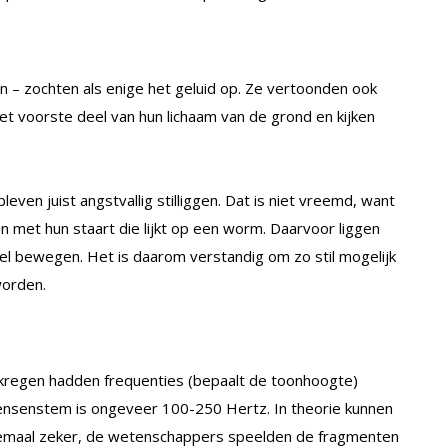
n – zochten als enige het geluid op. Ze vertoonden ook
 het voorste deel van hun lichaam van de grond en kijken
ven juist angstvallig stilliggen. Dat is niet vreemd, want
n met hun staart die lijkt op een worm. Daarvoor liggen
snel bewegen. Het is daarom verstandig om zo stil mogelijk
worden.
 kregen hadden frequenties (bepaalt de toonhoogte)
mensenstem is ongeveer 100-250 Hertz. In theorie kunnen
elemaal zeker, de wetenschappers speelden de fragmenten