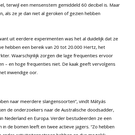
bel, terwijl een mensenstem gemiddeld 60 decibel is. Maar
n, als ze je dan niet al geroken of gezien hebben
nt uit eerdere experimenten was het al duidelijk dat ze
we hebben een bereik van 20 tot 20.000 Hertz, het
ter. Waarschijnlijk zorgen die lage frequenties ervoor
ingen – en hoge frequenties niet. De kaak geeft vervolgens
 het inwendige oor.
hebben naar meerdere slangensoorten”, vindt Mátyás
keken de onderzoekers naar de Australische doodsadder,
s in Nederland en Europa. Verder bestudeerden ze een
leen in de bomen leeft en twee actieve jagers. “Zo hebben
n ander activiteitenpatroon hebben en dus mogelijk