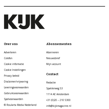
Over ons
Abonnementen
Adverteren
Abonneren
Colofon
Nieuwsbrief
Cookie informatie
Mijn account
Cookie Instellingen
Contact
Privacy beleid
Disclaimer/vrijwaring
Redactie
Leveringsvoorwaarden
Spaklerweg 53
Gebruiksvoorwaarden
1114 AE Amsterdam
Spelvoorwaarden
+31 (0)20 – 210 5300
© Roularta Media Nederland
info@kijkmagazine.nl