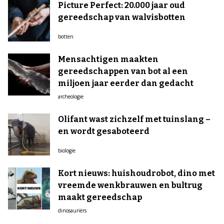
Picture Perfect: 20.000 jaar oud
gereedschap van walvisbotten
botten
Mensachtigen maakten
gereedschappen van bot al een
miljoen jaar eerder dan gedacht
archeologie
Olifant wast zichzelf met tuinslang –
en wordt gesaboteerd
biologie
Kort nieuws: huishoudrobot, dino met
vreemde wenkbrauwen en bultrug
maakt gereedschap
dinosauriërs