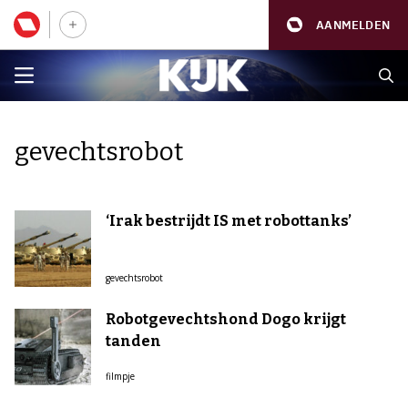
AANMELDEN
gevechtsrobot
‘Irak bestrijdt IS met robottanks’
gevechtsrobot
Robotgevechtshond Dogo krijgt
tanden
filmpje