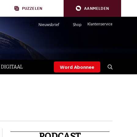
PUZZELEN
AANMELDEN
Klantenservice
Nieuwsbrief
Shop
 DIGITAAL
Word Abonnee
PODCAST