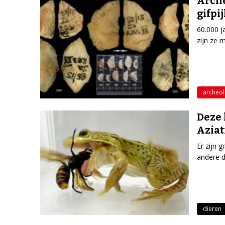
Arche
gifpi
60.000 j
zijn ze 
archeol
Deze 
Aziat
Er zijn g
andere d
dieren