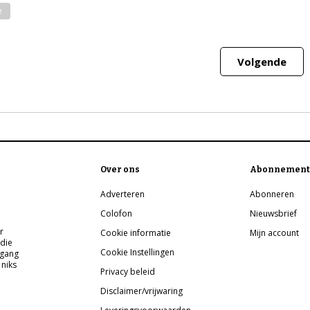
e
Volgende
Over ons
Abonnement
Adverteren
Abonneren
Colofon
Nieuwsbrief
r
Cookie informatie
Mijn account
 die
Cookie Instellingen
pgang
 niks
Privacy beleid
Disclaimer/vrijwaring