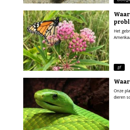
Waar
probl
Het gebr
Amerikaa
gif
Waaro
Onze pla
dieren s