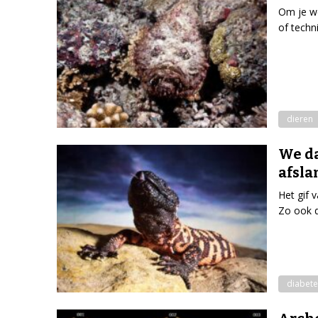
Om je we
of techni
dieren
We d
afsla
Het gif 
Zo ook d
diabete