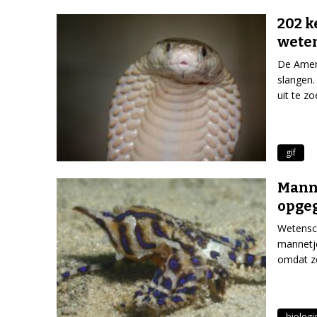
202 k
wete
De Ameri
slangen.
uit te z
gif
Manne
opgeg
Wetensc
mannetje
omdat z
biologi