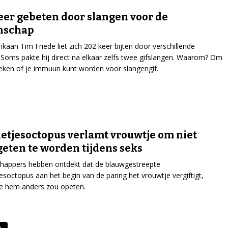
eer gebeten door slangen voor de
nschap
kaan Tim Friede liet zich 202 keer bijten door verschillende
 Soms pakte hij direct na elkaar zelfs twee gifslangen. Waarom? Om
oeken of je immuun kunt worden voor slangengif.
tjesoctopus verlamt vrouwtje om niet
eten te worden tijdens seks
happers hebben ontdekt dat de blauwgestreepte
soctopus aan het begin van de paring het vrouwtje vergiftigt,
e hem anders zou opeten.
e