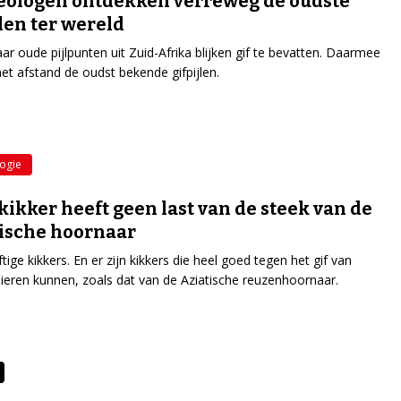
ologen ontdekken verreweg de oudste
jlen ter wereld
aar oude pijlpunten uit Zuid-Afrika blijken gif te bevatten. Daarmee
met afstand de oudst bekende gifpijlen.
ogie
kikker heeft geen last van de steek van de
ische hoornaar
iftige kikkers. En er zijn kikkers die heel goed tegen het gif van
ieren kunnen, zoals dat van de Aziatische reuzenhoornaar.