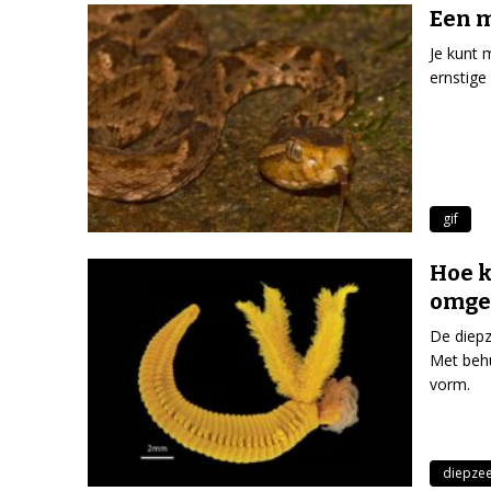
Een m
Je kunt 
ernstige
gif
Hoe k
omgev
De diepz
Met behu
vorm.
diepze