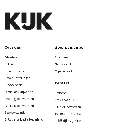
Over ons
Abonnementen
Adverteren
Abonneren
Colofon
Nieuwsbrief
Cookie informatie
Mijn account
Cookie Instellingen
Contact
Privacy beleid
Disclaimer/vrijwaring
Redactie
Leveringsvoorwaarden
Spaklerweg 53
Gebruiksvoorwaarden
1114 AE Amsterdam
Spelvoorwaarden
+31 (0)20 – 210 5300
© Roularta Media Nederland
info@kijkmagazine.nl