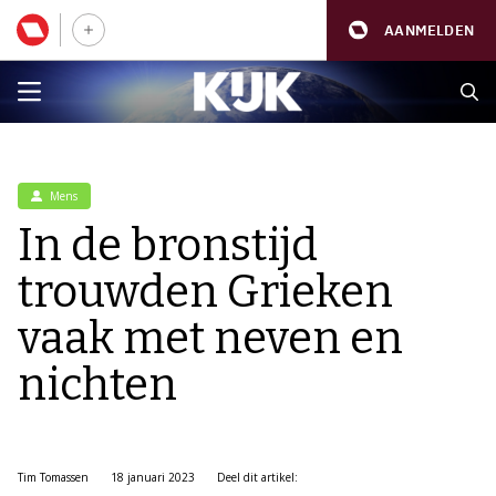
AANMELDEN
Mens
In de bronstijd
trouwden Grieken
vaak met neven en
nichten
Tim Tomassen
18 januari 2023
Deel dit artikel: