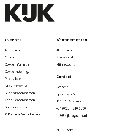
Over ons
Abonnementen
Adverteren
Abonneren
Colofon
Nieuwsbrief
Cookie informatie
Mijn account
Cookie Instellingen
Contact
Privacy beleid
Disclaimer/vrijwaring
Redactie
Leveringsvoorwaarden
Spaklerweg 53
Gebruiksvoorwaarden
1114 AE Amsterdam
Spelvoorwaarden
+31 (0)20 – 210 5300
© Roularta Media Nederland
info@kijkmagazine.nl
Klantenservice