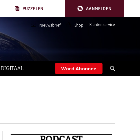
PUZZELEN
AANMELDEN
Klantenservice
Nieuwsbrief
Shop
 DIGITAAL
Word Abonnee
PODCAST