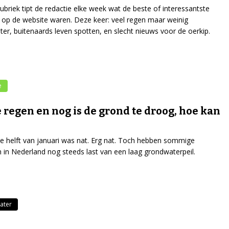
rubriek tipt de redactie elke week wat de beste of interessantste
n op de website waren. Deze keer: veel regen maar weinig
er, buitenaards leven spotten, en slecht nieuws voor de oerkip.
e
e regen en nog is de grond te droog, hoe kan
e helft van januari was nat. Erg nat. Toch hebben sommige
 in Nederland nog steeds last van een laag grondwaterpeil.
ater