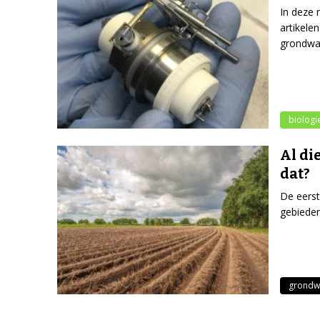
In deze 
artikele
grondwat
biologi
Al di
dat?
De eerst
gebieden
grondw