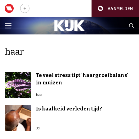
AANMELDEN
haar
Te veel stress tipt 'haargroeibalans'
in muizen
haar
Is kaalheid verleden tijd?
3d