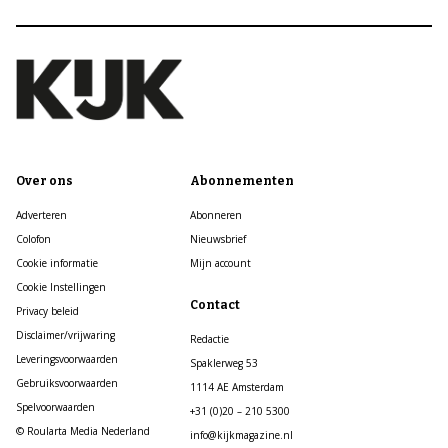
Over ons
Abonnementen
Adverteren
Abonneren
Colofon
Nieuwsbrief
Cookie informatie
Mijn account
Cookie Instellingen
Contact
Privacy beleid
Disclaimer/vrijwaring
Redactie
Leveringsvoorwaarden
Spaklerweg 53
Gebruiksvoorwaarden
1114 AE Amsterdam
Spelvoorwaarden
+31 (0)20 – 210 5300
© Roularta Media Nederland
info@kijkmagazine.nl