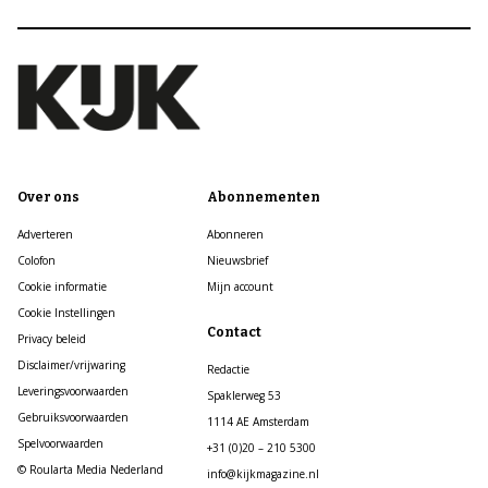
Over ons
Abonnementen
Adverteren
Abonneren
Colofon
Nieuwsbrief
Cookie informatie
Mijn account
Cookie Instellingen
Contact
Privacy beleid
Disclaimer/vrijwaring
Redactie
Leveringsvoorwaarden
Spaklerweg 53
Gebruiksvoorwaarden
1114 AE Amsterdam
Spelvoorwaarden
+31 (0)20 – 210 5300
© Roularta Media Nederland
info@kijkmagazine.nl