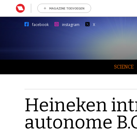
MAGAZINE TOEVOEGEN
facebook
instagram
X
SCIENCE
Heineken int
autonome B.O