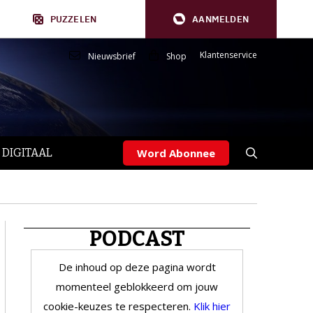
PUZZELEN
AANMELDEN
Klantenservice
Nieuwsbrief
Shop
 DIGITAAL
Word Abonnee
PODCAST
De inhoud op deze pagina wordt
momenteel geblokkeerd om jouw
cookie-keuzes te respecteren.
Klik hier