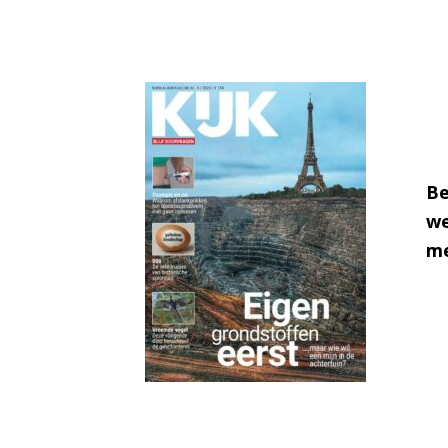
Be
we
me