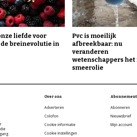
onze liefde voor
Pvc is moeilijk
 de breinevolutie in
afbreekbaar: nu
veranderen
wetenschappers het 
smeerolie
Over ons
Abonnement
Adverteren
Abonneren
Colofon
Nieuwsbrief
r
Cookie informatie
Mijn account
 die
Cookie Instellingen
pgang