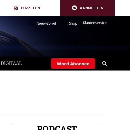
PUZZELEN
AANMELDEN
Klantenservice
Nieuwsbrief
Shop
 DIGITAAL
Word Abonnee
PODCAST