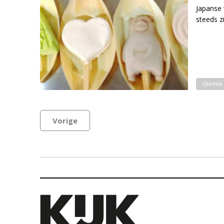
Japanse 
steeds z
chemie
Vorige