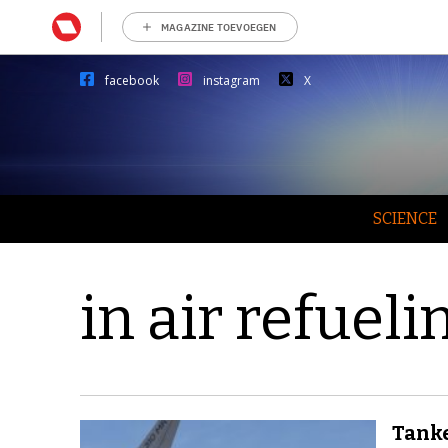
MAGAZINE TOEVOEGEN
facebook
instagram
X
SCIENCE
in air refueli
Tanke