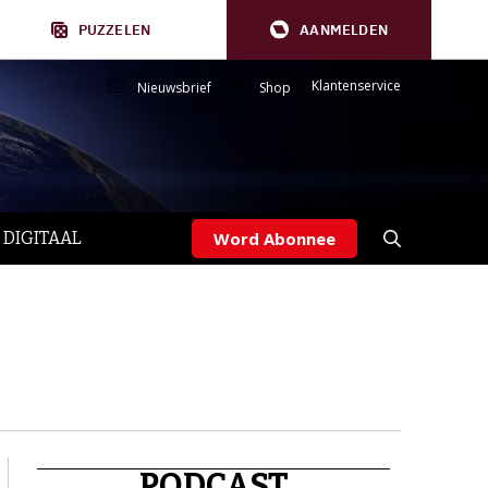
PUZZELEN
AANMELDEN
Klantenservice
Nieuwsbrief
Shop
 DIGITAAL
Word Abonnee
PODCAST