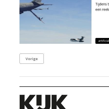
Tijdens 
een reek
artificia
Vorige