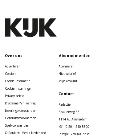
Over ons
Abonnementen
Adverteren
Abonneren
Colofon
Nieuwsbrief
Cookie informatie
Mijn account
Cookie Instellingen
Contact
Privacy beleid
Disclaimer/vrijwaring
Redactie
Leveringsvoorwaarden
Spaklerweg 53
Gebruiksvoorwaarden
1114 AE Amsterdam
Spelvoorwaarden
+31 (0)20 – 210 5300
© Roularta Media Nederland
info@kijkmagazine.nl