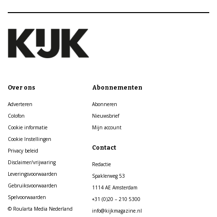
Over ons
Abonnementen
Adverteren
Abonneren
Colofon
Nieuwsbrief
Cookie informatie
Mijn account
Cookie Instellingen
Contact
Privacy beleid
Disclaimer/vrijwaring
Redactie
Leveringsvoorwaarden
Spaklerweg 53
Gebruiksvoorwaarden
1114 AE Amsterdam
Spelvoorwaarden
+31 (0)20 – 210 5300
© Roularta Media Nederland
info@kijkmagazine.nl