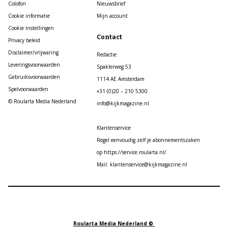
Colofon
Nieuwsbrief
Cookie informatie
Mijn account
Cookie Instellingen
Contact
Privacy beleid
Disclaimer/vrijwaring
Redactie
Leveringsvoorwaarden
Spaklerweg 53
Gebruiksvoorwaarden
1114 AE Amsterdam
Spelvoorwaarden
+31 (0)20 – 210 5300
© Roularta Media Nederland
info@kijkmagazine.nl
Klantenservice
Regel eenvoudig zelf je abonnementszaken
op https://service.roularta.nl/
Mail: klantenservice@kijkmagazine.nl
Roularta Media Nederland ©