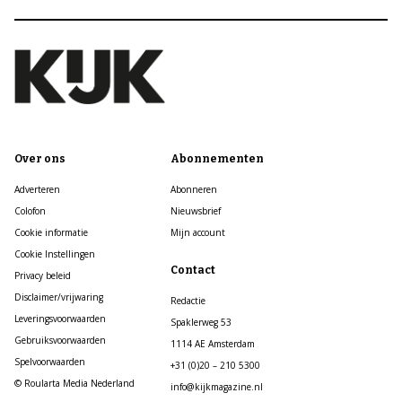
Over ons
Abonnementen
Adverteren
Abonneren
Colofon
Nieuwsbrief
Cookie informatie
Mijn account
Cookie Instellingen
Contact
Privacy beleid
Disclaimer/vrijwaring
Redactie
Leveringsvoorwaarden
Spaklerweg 53
Gebruiksvoorwaarden
1114 AE Amsterdam
Spelvoorwaarden
+31 (0)20 – 210 5300
© Roularta Media Nederland
info@kijkmagazine.nl