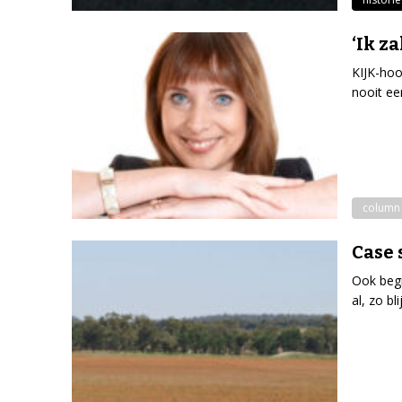
‘Ik za
KIJK-hoo
nooit ee
column
Case 
Ook begi
al, zo bl