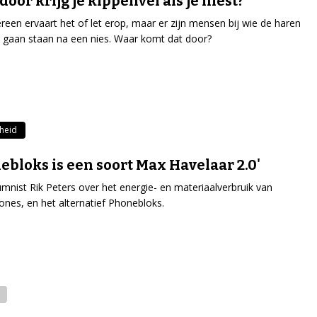
oor krijg je kippenvel als je niest?
ereen ervaart het of let erop, maar er zijn mensen bij wie de haren
 gaan staan na een nies. Waar komt dat door?
heid
ebloks is een soort Max Havelaar 2.0'
umnist Rik Peters over het energie- en materiaalverbruik van
nes, en het alternatief Phonebloks.