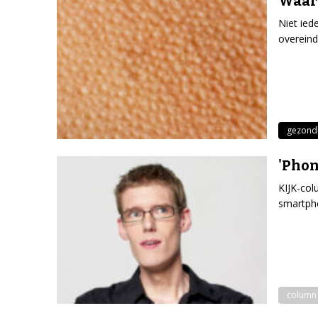
Waard
Niet ied
overeind
gezond
'Phon
KIJK-col
smartpho
column