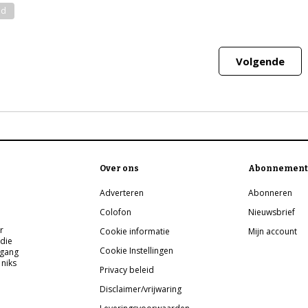
nd
Volgende
Over ons
Abonnement
Adverteren
Abonneren
Colofon
Nieuwsbrief
r
Cookie informatie
Mijn account
 die
Cookie Instellingen
pgang
 niks
Privacy beleid
Disclaimer/vrijwaring