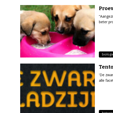
Proe
“Aangez
beter pr
biologi
Tento
'De zwar
alle fac
historie