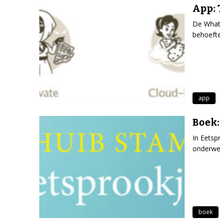
App:
De Whats
behoefte
app
Boek:
In Eetsp
onderwe
boek