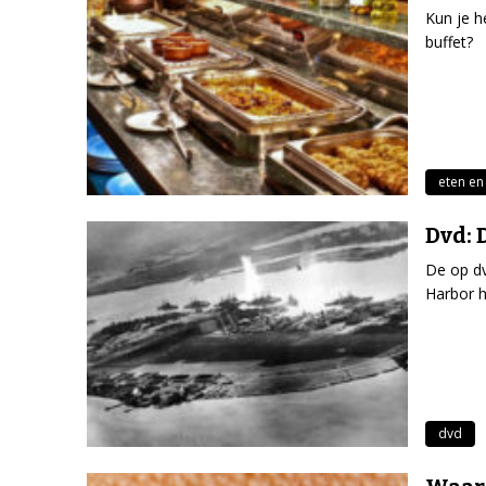
Kun je he
buffet?
eten en
Dvd: 
De op dv
Harbor he
dvd