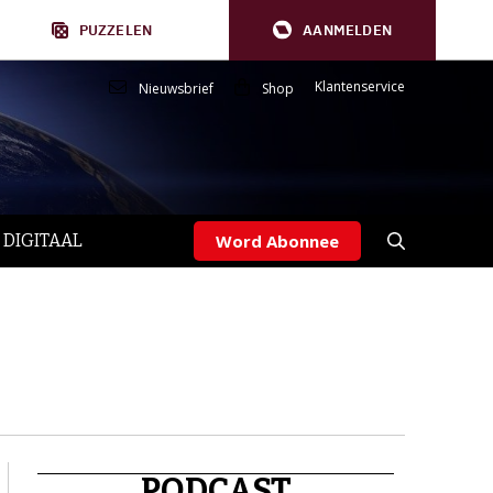
PUZZELEN
AANMELDEN
Klantenservice
Nieuwsbrief
Shop
 DIGITAAL
Word Abonnee
PODCAST